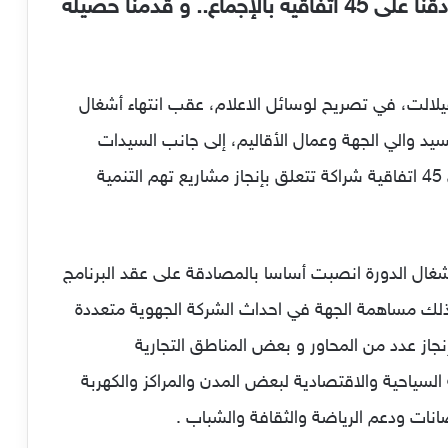
رئيس مجلس جهة درعة تافيلالت … صادقنا على 45 اتفاقية بالإجماع.. و قدمنا حصيلة
يلالت، في تصريح لوسائل الاعلام، عقب انتهاء أشغال
رس 2025، التي حضرها السيد والي الجهة وعمال الأقاليم، إلى جانب السيدات
والسادة أعضاء المجلس، أنه جرت المصادقة على 45 اتفاقية شراكة تتعلق بإنجاز مشاريع تهم التنمية
أشغال الدورة انصبت أساسا بالمصادقة على عقد البرنامج
ذلك مساهمة الجهة في احداث الشركة الجهوية متعددة
نجاز عدد من المحاور و بعض المناطق التجارية
السياحية والاقتصادية لبعض المدن والمراكز والكهربة
انات ودعم الرياضة والثقافة والشباب .