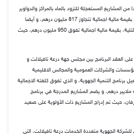
ن المشاريع المستعجلة للتزود بالماء بالمراكز والدواوير
بالجهة، وساهم في البرنامج الوطني للتزود بالماء بقيمة مالية اجمالية تتجاوز 817 مليون درهم، و أيضا
برمجنا إنجاز عدد من السدود الصغيرة والبحيرات التلية، بقيمة مالية اجمالية تفوق 950 مليون درهم، حيث
لى العقد البرنامج بين مجلس جهة درعة تافيلالت و
المؤسسات والشركات العمومية والمجالس الاقليمية
ل برنامج التنمية الجهوية، و الذي تفوق كلفته الاجمالية
15 مليار درهم، ويساهم فيه المجلس بأزيد من 4 ملايير درهم، و يضم المشاريع المدرجة في برنامج
طرفان، حيث تم إدراج المشاريع ذات الأولوية على صعيد
للشركة الجهوية متعددة الخدمات درعة تافيلالت، التي