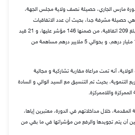
ورة مارس الجاري، حصيلة نصف ولاية مجلس الجهة،
تمتد من أكتوبر 2021 إلى أكتوبر 2024، و هي حصيلة مشرفة جدا، بحيث أن عدد الاتفاقيات
المعتمدة من المجلس خلال نصف هذه الولاية، بلغ 209 اتفاقية، من ضمنها 146 مؤشر عليها، و 21 قيد
التأشير و 42 قيد التوقيع، بغلاف اجمالي فاق 16 مليار درهم، و بحوالي 5 ملايير درهم مساهمة من
لاية، أنه تمت مراعاة مقاربة تشاركية و مجالية
التنموية، بحيث تم التنسيق مع السيد الوالي و السادة
الممركزة واللاممركزة.
المقدمة، خلال مداخلاتهم في الدورة، معتبرين إياها،
رافع لمدة 3 سنوات، متمنين أن يتم تجويدها والرفع من مؤشراتها في ما بقي من