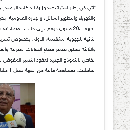
تأتي في إطار استراتيجية وزارة الداخلية الرامية 
الجهة ب20 مليون درهم.، إلى جانب المصاد
الثانية للجهوية المتقدمة، الأولى بخصوص تسريع ت
والثالثة تتعلق بتدبير قطاع النفايات المنزلية والم
الخاص بالنموذج الجديد لعقود التدبير المفوض 
الحافلات، بمساهمة مالية من الجهة تصل 1 مليار و 190 مليون درهم، مقسمة على عدة سنوات.