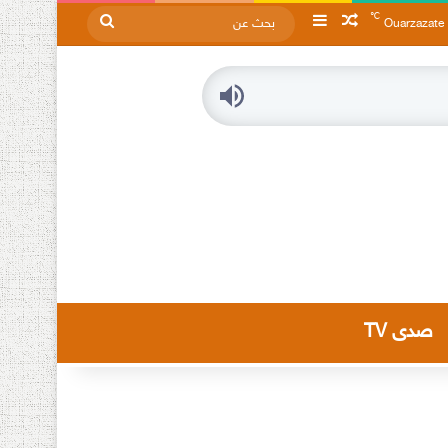
℃
مقال عشوائي
إضافة عمود جانبي
بحث
Ouarzazate
عن
صدى TV