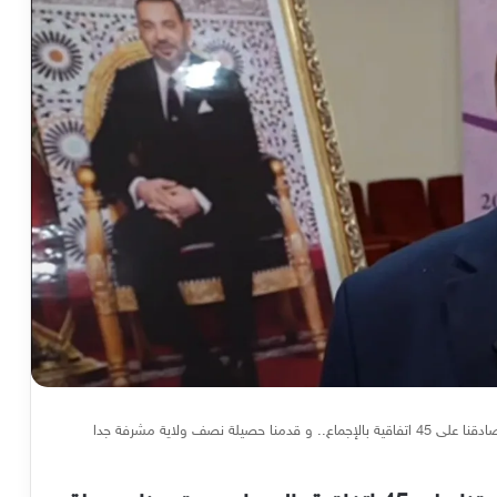
رئيس مجلس جهة درعة تافيلالت … صادقنا على 45 اتفاقية بالإجماع.. و قدمنا حصيلة نصف ولاية مشرفة جدا