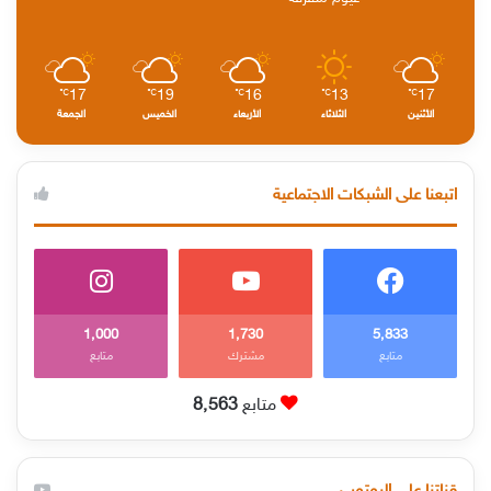
17
19
16
13
17
℃
℃
℃
℃
℃
الأثنين
الثلاثاء
الأربعاء
الخميس
الجمعة
اتبعنا على الشبكات الاجتماعية
1٬000
1٬730
5٬833
متابع
مشترك
متابع
متابع
8٬563