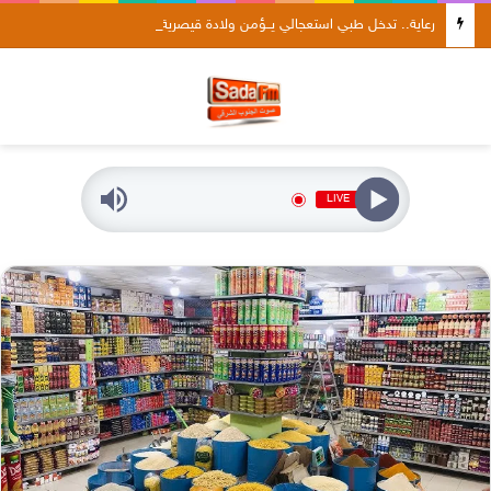
رعاية.. تدخل طبي استعجالي يــؤمن ولادة قيصرية لثلاثة توائم في ظروف صحية جيدة
LIVE