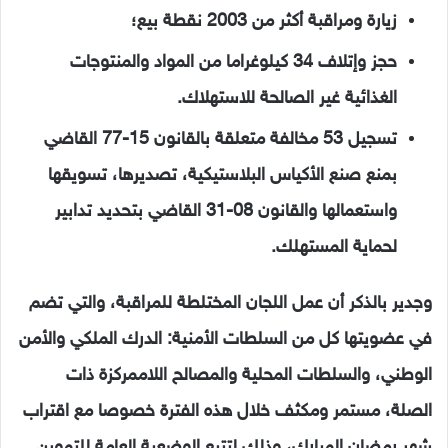
زيارة ومراقبة أكثر من 2003 نقطة بيع؛
حجز وإتلاف
34
كيلوغراما من المواد والمنتوجات
الغذائية غير الصالحة للاستهلاك.
تسجيل 53 مخالفة متعلقة بالقانون 15-77 القاضي
بمنع صنع الأكياس البلاستيكية، تصديرها، تسويقها
واستعمالها والقانون 08-31 القاضي بتحديد تدابير
لحماية المستهلك.
وجدير بالذكر أن عمل اللجان المختلطة للمراقبة، والتي تضم
في عضويتها كل من السلطات الأمنية: الدرك الملكي والأمن
الوطني، والسلطات المحلية والمصالح اللاممركزة ذات
الصلة، مستمر ومكثف خلال هذه الفترة خصوصا مع اقتراب
شهر رمضان المبارك، وذلك لتتبع الوضعية العامة للتموين