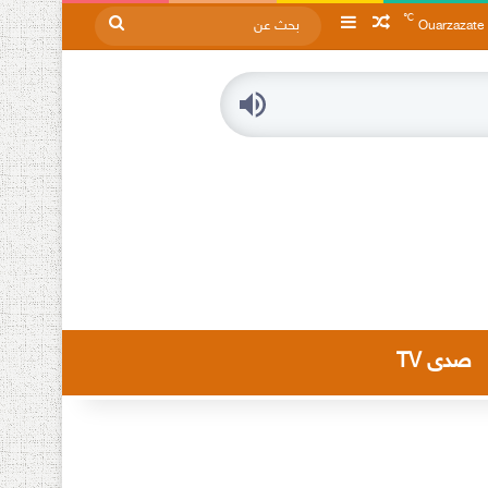
℃
مقال عشوائي
إضافة عمود جانبي
بحث
Ouarzazate
عن
صدى TV