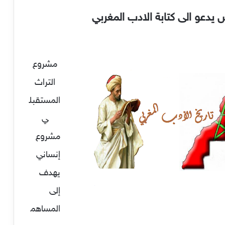
يدعو الى كتابة الادب المغربي
مشروع
التراث
المستقبل
ي
مشروع
إنساني
يهدف
إلى
المساهم