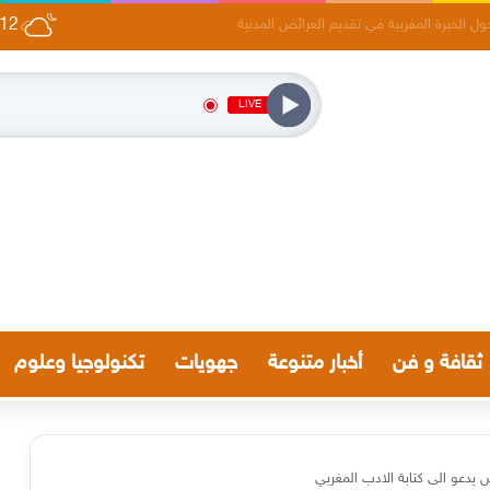
12
رضا تاريخيا تفاعليا لتلامذة نورس موگادور
LIVE
ثقافة و فن
أخبار متنوعة
جهويات
تكنولوجيا وعلوم
يدعو الى كتابة الادب المغربي