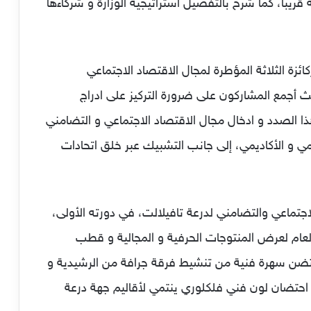
ريبا، كما شرح بالتفصيل استراتيجية الوزارة و شركاءها
كائزة الثلاثة المؤطرة لمجال الاقتصاد الاجتماعي
يث أجمع المشاركون على ضرورة التركيز على ادراج
ا الصدد و ادخال مجال الاقتصاد الاجتماعي و التضامني
ي و الأكاديمي، إلى جانب التشبيك عبر خلق اتحادات
تماعي والتضامني لدرعة تافيلالت، في دورته الأولى،
العام لعرض المنتوجات الحرفية و المجالية و قطب
حتضن سهرة فنية من تنشيط فرقة جرافة من الرشيدية و
احتضان لون فني فلكلوري ينتمي لأقاليم جهة درعة