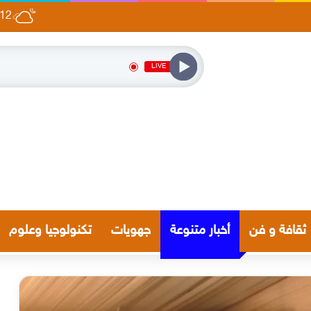
12
رضا تاريخيا تفاعليا لتلامذة نورس موگادور
LIVE
ثقافة و فن
أخبار متنوعة
جهويات
تكنولوجيا وعلوم