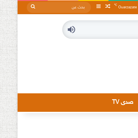
℃
مقال عشوائي
إضافة عمود جانبي
بحث
Ouarzazate
عن
صدى TV