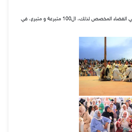
و فاق عدد المستفيدين من عملية التبرع بالدم في الفضاء المخصص لذلك، ال100 متبرعة و متبرع، في