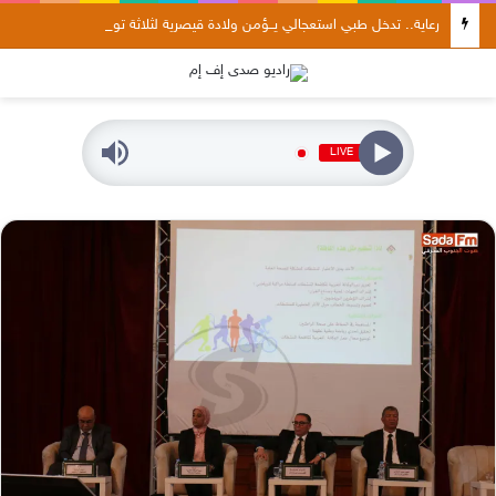
رعاية.. تدخل طبي استعجالي يــؤمن ولادة قيصرية لثلاثة توائم في ظروف صحية جيدة
LIVE