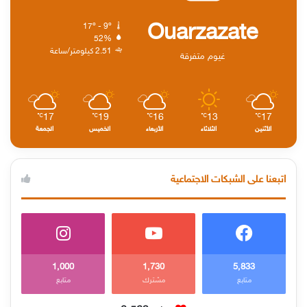
Ouarzazate
17º - 9º
52%
2.51 كيلومتر/ساعة
غيوم متفرقة
17
19
16
13
17
℃
℃
℃
℃
℃
الأثنين
الثلاثاء
الأربعاء
الخميس
الجمعة
اتبعنا على الشبكات الاجتماعية
1٬000
1٬730
5٬833
متابع
مشترك
متابع