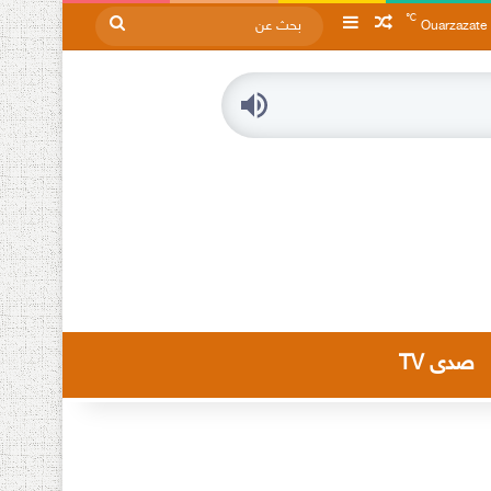
℃
مقال عشوائي
إضافة عمود جانبي
بحث
Ouarzazate
عن
صدى TV