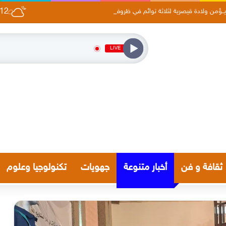
12
يــؤمن ولادة قيصرية لثلاثة توائم في ظروف صحية جيدة
LIVE
ثقافة و فن
أخبار متنوعة
جهويات
تكنولوجيا وعلوم