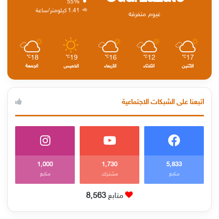
55%
1.41 كيلومتر/ساعة
غيوم متفرقة
18
19
16
12
17
℃
℃
℃
℃
℃
الأثنين
الثلاثاء
الأربعاء
الخميس
الجمعة
اتبعنا على الشبكات الاجتماعية
1٬000
1٬730
5٬833
متابع
مشترك
متابع
متابع
8٬563