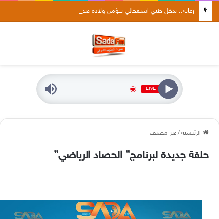
رعاية.. تدخل طبي استعجالي يــؤمن ولادة قيصرية لثلاثة توائم في ظروف صحية جيدة
LIVE
الرئيسية
/
غير مصنف
حلقة جديدة لبرنامج” الحصاد الرياضي”