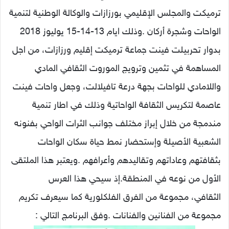
ترميكت والمجلس الإقليمي بورزازات والوكالة الوطنية لتنمية
الواحات وشجرة أركان .وذلك ايام 13-14-15 يوليوز 2018
بدوار تحربيلت فينت جماعة ترميكت إقليم ورزازات، من اجل
المساهمة في تثمين وترويج الموروت الثقافي المادي
واللامادي للواحات بجهة درعة تافيلالت، وجعل واحات فينت
عاصمة لتكريس الثقافة الواحاتية وذلك في اطار تنمية
مندمجة من خلال إبراز مختلف جوانب الثرات الواحي بفنونه
الشعبية الأصيلة وإستحضار نمط حياة سكان الواحات
بثقافتهم وعاداتهم وتقاليدهم وأعرافهم .ويعتبر هذا الملتقى
الأول من نوعه في المنطقة.إذ سيحي هذا العرس
الثقافي، مجموعة من الفرق الفلكلورية كما سيعرف تكريم
مجموعة من الفنانين والفنانات .وفق البرنامج التالي :