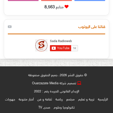
متابع
8٬563
قناتنا على اليوتوب
© حقوق النشر 2026، جميع الحقوق محفوظة
تصميم شركة Ouarzazate Media
الإيداع القانوني للجريدة رقم : 2022
الرئيسية
تربية و تعليم
مجتمع
رياضة
ثقافة و فن
أخبار متنوعة
جهويات
تكنولوجيا وعلوم
صدى TV