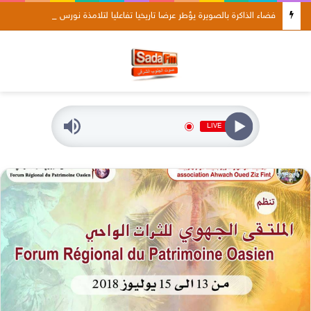
فضاء الذاكرة بالصويرة يؤطر عرضا تاريخيا تفاعليا لتلامذة نورس موگادور
LIVE