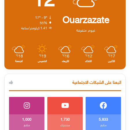
12
Ouarzazate
17º - 9º
55%
1.41 كيلومتر/ساعة
غيوم متفرقة
18
19
16
12
17
℃
℃
℃
℃
℃
الأثنين
الثلاثاء
الأربعاء
الخميس
الجمعة
اتبعنا على الشبكات الاجتماعية
1٬000
1٬730
5٬833
متابع
مشترك
متابع