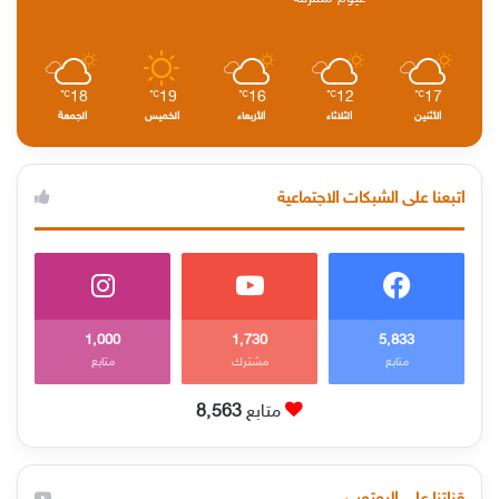
18
19
16
12
17
℃
℃
℃
℃
℃
الأثنين
الثلاثاء
الأربعاء
الخميس
الجمعة
اتبعنا على الشبكات الاجتماعية
1٬000
1٬730
5٬833
متابع
مشترك
متابع
متابع
8٬563