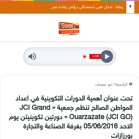
رعاية.. تدخل طبي استعجالي يــؤمن ولادة قيصرية لثلاثة توائم في ظروف صحية جيدة
LIVE
الرئيسية
/
غير مصنف
تحت عنوان أهمية الدورات التكوينية في اعداد
المواطن الصالح تنظم جمعية « JCI Grand
Ouarzazate (JCI GO) » دورتين تكوينيتن يوم
الاحد 05/06/2016 بغرفة الصناعة والتجارة
بورزازات