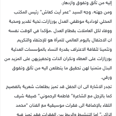
إليه من تألق وتفوق وازدهار.
ومن جهته، وجه السيد “عمر أيت كعاش” رئيس المكتب
المحلي لودادية موظفي العدل بورزازات،تحية تقدير ومحبة
ووفاء لكل العاملات بقطاع العدل ،مؤكدا في الوقت نفسه
ان الاحتفال باليوم العالمي للمرأة هو للإحتفاء والتكريم
وتثمينا لثقافة الاعتراف بقدرة النساء بالمؤسسات العدلية
بورزازات على العطاء ونكران الذات وتحفيزيهن على المزيد من
البذل متمنيا لهن تحقيق ما يتطلعن اليه من تألق وتفوق
ورقي.
تجدر الاشارة الى ان الحفل قد تميز بطلعات شعرية بالفصيح
كما بالزجل مع الشاعرة” فاطمة الرحموني” ضيفة شرف
اللقاء بالإضافة الى فقرات موسيقية مع الفنان “محمد
الزاكي” اما التنشيط والربط بين الفقرات فقد تميز فيه