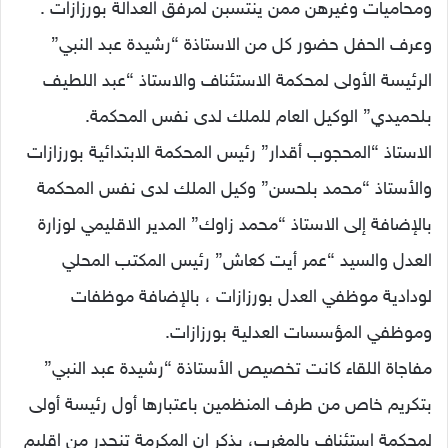
ومحاميات وغيرهن ممن ينتسبن لمرفق العدالة بورزازات .
وعرف الحفل حضور كل من الاستاذة “رشيدة عبد النبي”
الرئيسة الأولى لمحكمة الاستئناف والاستاذ “عبد اللطيف
بلحميدي” الوكيل العام للملك لدى نفس المحكمة.
الاستاذ “المحجوب أقدار” رئيس المحكمة الابتدائية بورزازات
والأستاذ “محمد بلحسن” وكيل الملك لدى نفس المحكمة
بالإضافة إلى الاستاذ “محمد زاوك” المدير الاقليمي لوزارة
العدل والسيد “عمر أيت كعاش” رئيس المكتب المحلي
لودادية موظفي العدل بورزازات ، بالإضافة موظفات
وموظفي المؤسسات العدلية بورزازات.
مفاجاة اللقاء كانت تخصيص الأستاذة “رشيدة عبد النبي”
بتكريم خاص من طرف المنظمين باعتبارها أول رئيسة أولى
لمحكمة استئناف بالمغرب، يذكر ان المكرمة تنحدر من اقليم