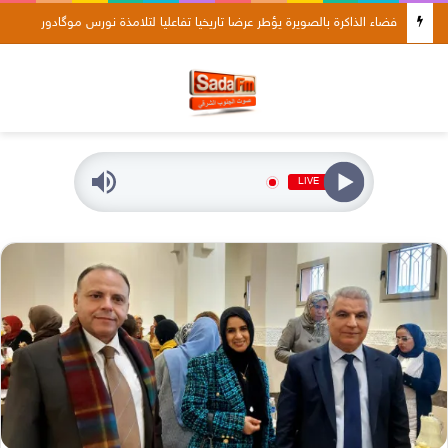
إطلاق خدمات عشرة (10) مراكز صحية حضرية وقروية ومستوصفات بجهة درعة تافيلالت
LIVE