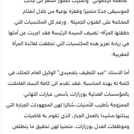
“فاطمة الرحموني” واعتبرت حضور الشعر الى جانب
الموسيقى حدثا متميزا وقفزة نوعية من خلال انفتاح
المحكمة على الفنون الجميلة . ورغم كل المكتسبات التي
حققتها المرأة- تضيف السيدة الرئيسة فقد اعربت عن أملها
في زيادة تعزيز هذه المكتسبات التي تحققت لفائدة المرأة
المغربية.
أما الاستاذ “عبد اللطيف بلحميدي” الوكيل العام للملك في
كلمة له بهذه المناسبة ،فقد تقدم الى كافة النساء العاملات
بالمؤسسات العدلية بورزازات بأسمى عبارات التهاني
الممزوجة بأطيب الأمنيات،شاكرا لهن المجهودات الجبارة التي
يبذلنها،مشيدا بالعمل الجبار، الذي تقوم به قاضيات
وموظفات العدل بورزازات، متمنيا لهن تحقيق ما يتطلعن